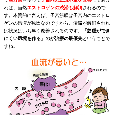
で
漢方薬
を使って
子宮内の血流不全を改善
してあげ
れば、当然
エストロゲンの渋滞も解消
されるので
す。本質的に言えば、子宮筋腫は子宮内のエストロ
ゲンの渋滞が原因なのですから、渋滞が解消されれ
ば状況はいち早く改善されるのです。
「筋腫ができ
にくい環境を作る」のが治療の最優先
ということで
すね。