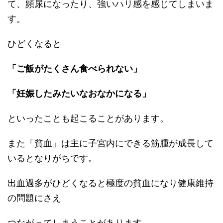
て
、
頻尿になったり、強いハリ感を感じて
しまいま
す。
ひどくなると
「ご飯が
たくさん
食べられない」
「
妊娠したみたいなおなかになる
」
といったこと
も
起こ
ることがあり
ます。
また
「
貧血
」
は主に子宮内にできる筋腫が成長して
いると
なり
がちです。
出血過多がひどくなると極度の貧血になり健康維持
の問題にさえ