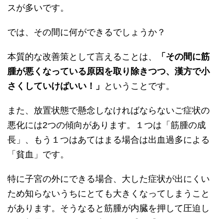
スが多いです。
では、その間に何ができるでしょうか？
本質的な改善策として言えることは、
「その間に筋
腫が悪くなっている原因を取り除きつつ、漢方で小
さくしていけば
い
い！」
ということです。
また、放置状態で
懸念しなければならない
ご
症状の
悪化には2つの傾向があります。
１
つは「
筋腫
の成
長」
、もう１つはあてはまる場合は出血過多による
「貧血」です。
特に子宮の外にできる場合、大した症状が出にくい
ため知らないうちにとても大きくなってしまうこと
があります。そうなると
筋腫が
内臓
を押して圧迫
し