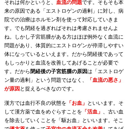
それは何かというと、
血流の問題
です。そもそも本
来の原因である「エストロゲンの過剰」に対し、病
院での治療はホルモン剤を使って対応していきま
す。でも閉経を過ぎればそれは考慮されませんよ
ね。しかし子宮筋腫がある方はほぼ例外なく血流に
問題があり、体質的にエストロゲンが停滞しやすい
体になっているといえます。だから閉経後であって
もしっかりと血流を改善してあげることが必要で
す。だから
閉経後の子宮筋腫の原因
は「エストロゲ
ン量の過剰」という問題ではなく、
「血流の悪さ」
が原因
と捉えるべきなのです。
漢方では血行不良の状態を
「お血」
といいます。そ
して漢方薬で血をめぐらすことを
「活血」
、古い血
を除去していくことを「駆お血」といいます。そこ