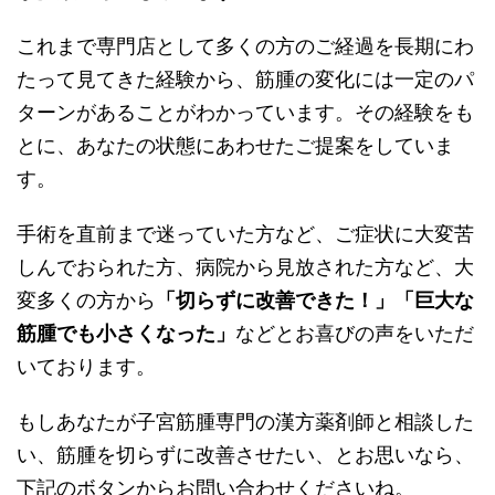
これまで専門店として多くの方のご経過を長期にわ
たって見てきた経験から、筋腫の変化には一定のパ
ターンがあることがわかっています。その経験をも
とに、あなたの状態にあわせたご提案をしていま
す。
手術を
直前まで迷ってい
た
方
など、
ご症状に大変苦
しんでおられた方、病院から見放された方など、
大
変多くの方から
「切らずに改善できた！」
「巨大な
筋腫
でも
小さくなった」
など
とお喜びの声をいただ
いております。
もしあなたが
子宮筋腫専門の漢方薬剤師と相談した
い、
筋腫を
切らずに
改善させ
たい、
と
お
思
い
なら、
下記のボタンから
お問い合わせ
ください
ね
。