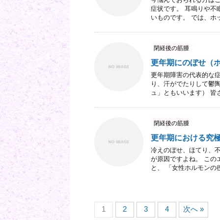
症状です。 耳鳴りや不
いものです。 では、ホッ
閉経後の筋腫
更年期にのぼせ（
更年期障害の代表的な症
り、汗がでたりして鬱陶
ュ」ともいいます） 皆さ
閉経後の筋腫
更年期における究
冷えのぼせ、ほてり、
が原因ですよね。 この
と、 「女性ホルモンの役割
1
2
3
4
次へ »