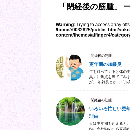
「閉経後の筋腫」 
Warning
: Trying to access array off
/home/r0032825/public_html/suk
content/themes/affinger4/categor
閉経後の筋腫
更年期の加齢臭
年を取ってくると体の中
臭」に焦点を当ててみま
が、 加齢臭とかミドル臭
閉経後の筋腫
いろいろ忙しい更
理由
人は中年期を迎えると、
ね。会社勤めなら立場