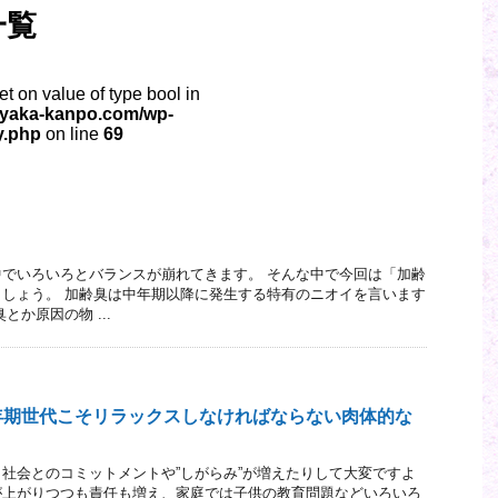
一覧
set on value of type bool in
oyaka-kanpo.com/wp-
y.php
on line
69
でいろいろとバランスが崩れてきます。 そんな中で今回は「加齢
しょう。 加齢臭は中年期以降に発生する特有のニオイを言います
とか原因の物 ...
年期世代こそリラックスしなければならない肉体的な
社会とのコミットメントや”しがらみ”が増えたりして大変ですよ
が上がりつつも責任も増え、家庭では子供の教育問題などいろいろ