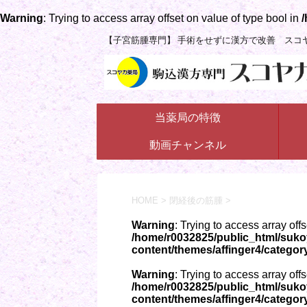
Warning
: Trying to access array offset on value of type bool in
/
【子宮筋腫専門】 手術をせずに漢方で改善 スコ
当薬局の特徴
動画チャンネル
HOME
>
閉経後の筋腫
>
Warning
: Trying to access array off
/home/r0032825/public_html/suk
content/themes/affinger4/categor
Warning
: Trying to access array off
/home/r0032825/public_html/suk
content/themes/affinger4/categor