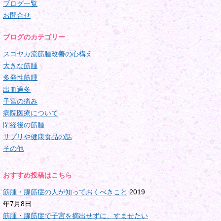
ブログ一覧
お問合せ
ブログのカテゴリー
スコヤカ流筋腫改善の心構え
大きな筋腫
多発性筋腫
出血過多
子宮の痛み
病院医療について
閉経後の筋腫
サプリや健康食品の話
その他
おすすめ投稿はこちら
筋腫・腺筋症の人が知っておくべきこと
2019
年7月8日
筋腫・腺筋症で子宮を摘出せずに、すませたい