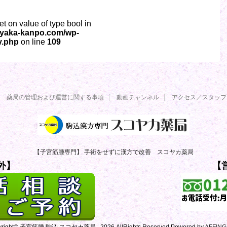
set on value of type bool in
oyaka-kanpo.com/wp-
y.php
on line
109
薬局の管理および運営に関する事項
動画チャンネル
アクセス／スタッフ
【子宮筋腫専門】 手術をせずに漢方で改善 スコヤカ薬局
外】
【
yright© 子宮筋腫 駒込 スコヤカ薬局 , 2026 AllRights Reserved Powered by
AFFIN