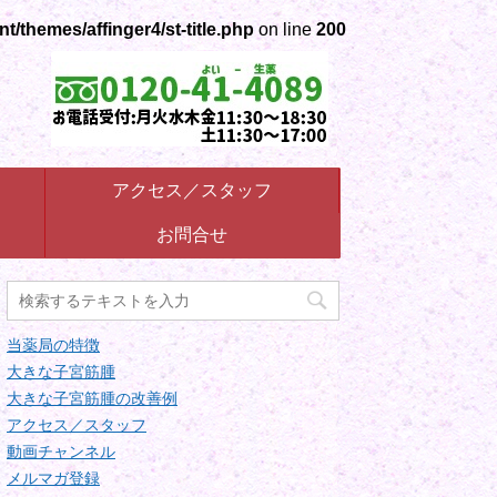
themes/affinger4/st-title.php
on line
200
アクセス／スタッフ
お問合せ
当薬局の特徴
大きな子宮筋腫
大きな子宮筋腫の改善例
アクセス／スタッフ
動画チャンネル
メルマガ登録