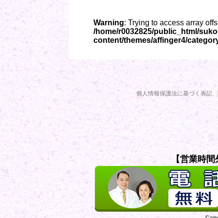
Warning
: Trying to access array off
/home/r0032825/public_html/suk
content/themes/affinger4/categor
個人情報保護法に基づく表記
【営業時間
Cop