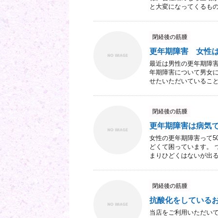
と大変になってくるもので
閉経後の筋腫
更年期障害 女性
最近は男性の更年期障害
年期障害について男女に
せたいただいていることは
閉経後の筋腫
更年期障害は病気
女性の更年期障害って5
どくて困っています。 
まりひどくはないが出る人6
閉経後の筋腫
抗酸化をしている
当店をご利用いただいて