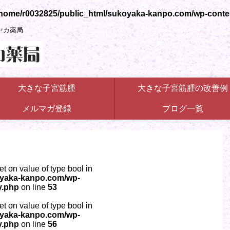
home/r0032825/public_html/sukoyaka-kanpo.com/wp-content/
ヤカ薬局
大きな子宮筋腫
大きな子宮筋腫の改善例
メルマガ登録
ブログ一覧
set on value of type bool in
oyaka-kanpo.com/wp-
y.php
on line
53
set on value of type bool in
oyaka-kanpo.com/wp-
y.php
on line
56