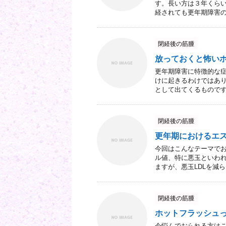
す。長い方は３年くらい
経されても更年期障害の自
閉経後の筋腫
放っておくと怖い
更年期障害に特徴的な
けに起きるわけではあり
として出てくるものですが
閉経後の筋腫
更年期におけるエ
今回はこんなテーマでお
ル値、特に悪玉といわれ
ますが、悪玉LDLを減らし
閉経後の筋腫
ホットフラッシュ
今悩んでおられる方はこ