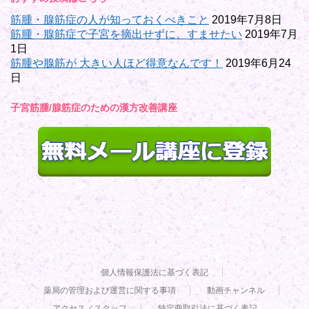
筋腫・腺筋症の人が知っておくべきこと
2019年7月8日
筋腫・腺筋症で子宮を摘出せずに、すませたい
2019年7月
1日
筋腫や腺筋が 大きい人ほど得意なんです！
2019年6月24
日
子宮筋腫/腺筋症のための漢方改善講座
個人情報保護法に基づく表記
薬局の管理および運営に関する事項
動画チャンネル
アクセス／スタッフ
特定商取引法に基づく表記