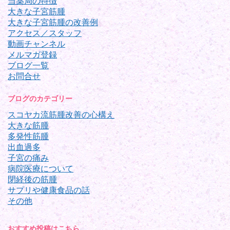
当薬局の特徴
大きな子宮筋腫
大きな子宮筋腫の改善例
アクセス／スタッフ
動画チャンネル
メルマガ登録
ブログ一覧
お問合せ
ブログのカテゴリー
スコヤカ流筋腫改善の心構え
大きな筋腫
多発性筋腫
出血過多
子宮の痛み
病院医療について
閉経後の筋腫
サプリや健康食品の話
その他
おすすめ投稿はこちら