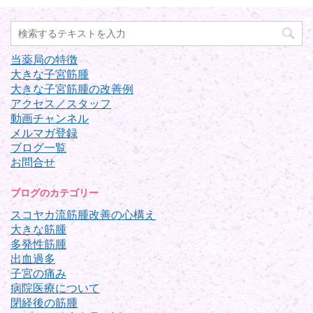
当薬局の特徴
大きな子宮筋腫
大きな子宮筋腫の改善例
アクセス／スタッフ
動画チャンネル
メルマガ登録
ブログ一覧
お問合せ
ブログのカテゴリー
スコヤカ流筋腫改善の心構え
大きな筋腫
多発性筋腫
出血過多
子宮の痛み
病院医療について
閉経後の筋腫