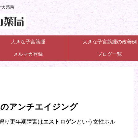
ヤカ薬局
大きな子宮筋腫
大きな子宮筋腫の改善例
メルマガ登録
ブログ一覧
極のアンチエイジング
鳴り更年期障害は
エストロゲン
という女性ホル