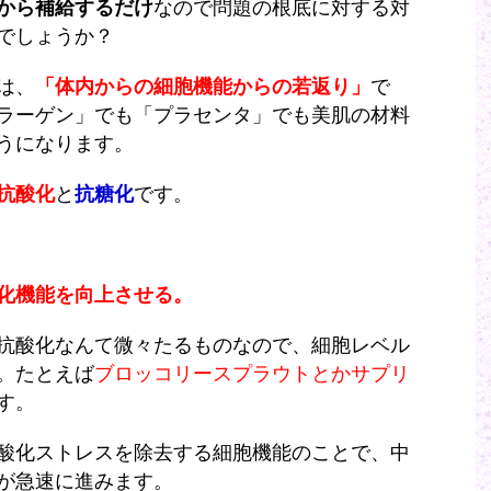
から補給するだけ
なので問題の根底に対する対
でしょうか？
は、
「体内からの細胞機能からの若返り」
で
ラーゲン」でも「プラセンタ」でも美肌の材料
うになります。
抗酸化
と
抗糖化
です。
化機能を向上させる。
抗酸化なんて微々たるものなので、細胞レベル
。たとえば
ブロッコリースプラウトとかサプリ
す。
2という酸化ストレスを除去する細胞機能のことで、中
が急速に進みます。