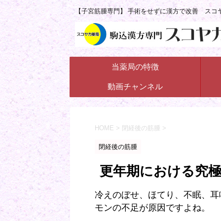
【子宮筋腫専門】 手術をせずに漢方で改善 スコ
当薬局の特徴
動画チャンネル
HOME
>
閉経後の筋腫
>
閉経後の筋腫
更年期における究
冷えのぼせ、ほてり、不眠、耳
モンの不足が原因ですよね。