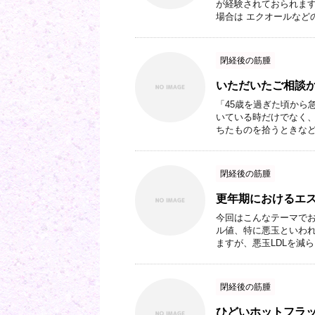
が経験されておられます
場合は エクオールなどの
閉経後の筋腫
いただいたご相談
「45歳を過ぎた頃から
いている時だけでなく
ちたものを拾うときなどに
閉経後の筋腫
更年期におけるエ
今回はこんなテーマでお
ル値、特に悪玉といわれ
ますが、悪玉LDLを減らし
閉経後の筋腫
ひどいホットフラ