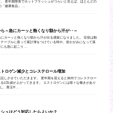
。 更年期障害でホットフラッシュがつらいと言えば、ほとんどの
「健康食品」 ...
から～急にカーッと熱くなり額から汗が‥～
急にカーッと熱くなり額から汗が出る感覚になりました。 症状は動
、テーブルに座って家計簿をつけている時や、前かがみになって落
も急に起こり ...
ストロゲン減少とコレステロール増加
話しさせていただきます。 更年期を迎えると体内でコレステロー
るLDL値が上がってきます。 エストロゲンには様々な働きがあり
、善玉H ...
ッシュはどう対応したらよいか？