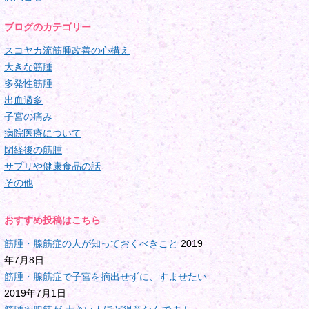
ブログのカテゴリー
スコヤカ流筋腫改善の心構え
大きな筋腫
多発性筋腫
出血過多
子宮の痛み
病院医療について
閉経後の筋腫
サプリや健康食品の話
その他
おすすめ投稿はこちら
筋腫・腺筋症の人が知っておくべきこと
2019
年7月8日
筋腫・腺筋症で子宮を摘出せずに、すませたい
2019年7月1日