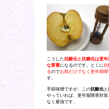
こうした
抗酸化と抗糖化は更年
な要素
になるのです。とくに
抗
る
ので
お肌だけでなく更年期障
す。
手前味噌ですが、この
抗酸化
と
やっていれば、更年期障害対策
なく最強です。