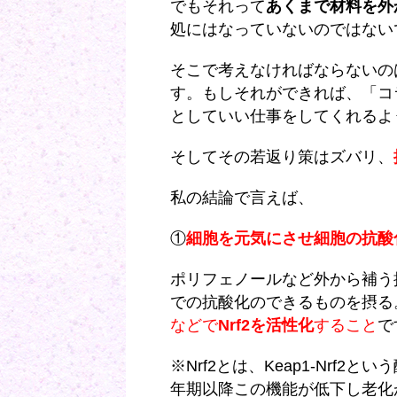
でもそれって
あくまで材料を外
処にはなっていないのではない
そこで考えなければならないの
す。もしそれができれば、「コ
としていい仕事をしてくれるよ
そしてその若返り策はズバリ、
私の結論で言えば、
①
細胞を元気にさせ細胞の抗酸
ポリフェノールなど外から補う
での抗酸化のできるものを摂る
などで
Nrf2を活性化
すること
で
※Nrf2とは、Keap1-Nrf
年期以降この機能が低下し老化