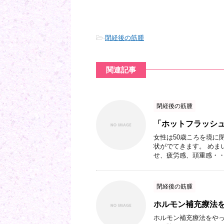
-
閉経後の筋腫
関連記事
閉経後の筋腫
「ホットフラッシ
女性は50歳ころを境に
状がでてきます。 めま
せ、疲労感、頭重感・・・
閉経後の筋腫
ホルモン補充療法
ホルモン補充療法をやっ