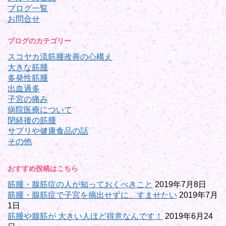
ブログ一覧
お問合せ
ブログのカテゴリー
スコヤカ流筋腫改善の心構え
大きな筋腫
多発性筋腫
出血過多
子宮の痛み
病院医療について
閉経後の筋腫
サプリや健康食品の話
その他
おすすめ投稿はこちら
筋腫・腺筋症の人が知っておくべきこと
2019年7月8日
筋腫・腺筋症で子宮を摘出せずに、すませたい
2019年7月
1日
筋腫や腺筋が 大きい人ほど得意なんです！
2019年6月24