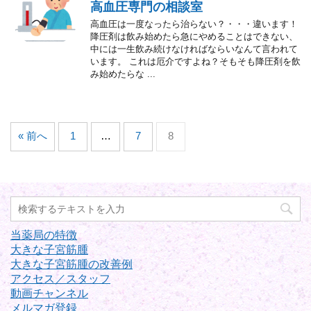
高血圧専門の相談室
高血圧は一度なったら治らない？・・・違います！
降圧剤は飲み始めたら急にやめることはできない、
中には一生飲み続けなければならいなんて言われて
います。 これは厄介ですよね？そもそも降圧剤を飲
み始めたらな ...
« 前へ
1
…
7
8
当薬局の特徴
大きな子宮筋腫
大きな子宮筋腫の改善例
アクセス／スタッフ
動画チャンネル
メルマガ登録