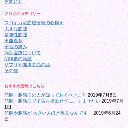
お問合せ
ブログのカテゴリー
スコヤカ流筋腫改善の心構え
大きな筋腫
多発性筋腫
出血過多
子宮の痛み
病院医療について
閉経後の筋腫
サプリや健康食品の話
その他
おすすめ投稿はこちら
筋腫・腺筋症の人が知っておくべきこと
2019年7月8日
筋腫・腺筋症で子宮を摘出せずに、すませたい
2019年7月
1日
筋腫や腺筋が 大きい人ほど得意なんです！
2019年6月24
日