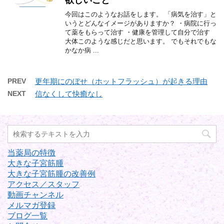
今回はこのようなお話をします。 「病気を治す」と
いうとどんなイメージがありますか？ ・病院に行っ
て薬をもらって治す ・健康を管理して自分で治す
大体このような感じだと思います。 でもそれでもな
かなか病 ...
PREV
更年期にのぼせ（ホットフラッシュ）が起きる理由
NEXT
信なくして快癒なし
当薬局の特徴
大きな子宮筋腫
大きな子宮筋腫の改善例
アクセス／スタッフ
動画チャンネル
メルマガ登録
ブログ一覧