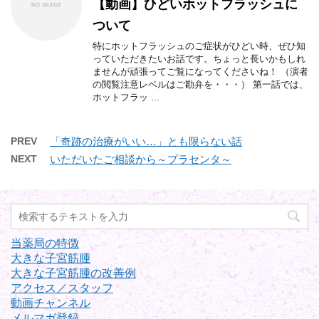
【動画】ひどいホットフラッシュに
ついて
特にホットフラッシュのご症状がひどい時、ぜひ知
っていただきたいお話です。ちょっと長いかもしれ
ませんが頑張ってご覧になってくださいね！ （演者
の閲覧注意レベルはご勘弁を・・・） 第一話では、
ホットフラッ ...
PREV
「奇跡の治療がいい…」とも限らない話
NEXT
いただいたご相談から～プラセンタ～
当薬局の特徴
大きな子宮筋腫
大きな子宮筋腫の改善例
アクセス／スタッフ
動画チャンネル
メルマガ登録