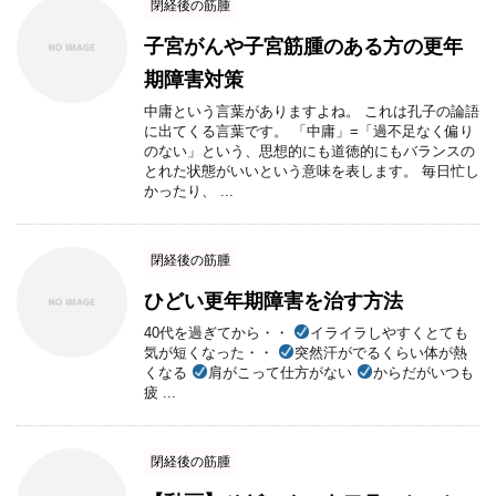
閉経後の筋腫
子宮がんや子宮筋腫のある方の更年
期障害対策
中庸という言葉がありますよね。 これは孔子の論語
に出てくる言葉です。 「中庸」=「過不足なく偏り
のない」という、思想的にも道徳的にもバランスの
とれた状態がいいという意味を表します。 毎日忙し
かったり、 ...
閉経後の筋腫
ひどい更年期障害を治す方法
40代を過ぎてから・・
イライラしやすくとても
気が短くなった・・
突然汗がでるくらい体が熱
くなる
肩がこって仕方がない
からだがいつも
疲 ...
閉経後の筋腫